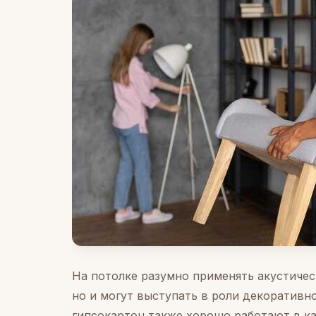
На потолке разумно применять акустичес
но и могут выступать в роли декоративн
гипсокартон также хорошо работают в ка