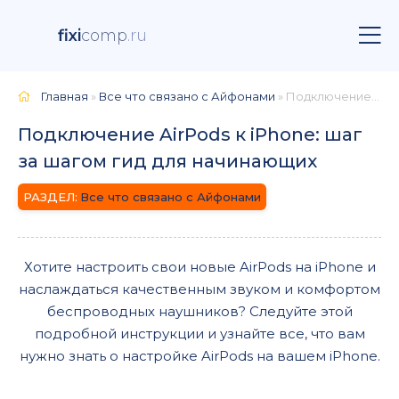
fixi
comp
.ru
Главная
»
Все что связано с Айфонами
» Подключение AirPods к iPhone: шаг за шагом гид для начинающих
Подключение AirPods к iPhone: шаг
за шагом гид для начинающих
Все что связано с Айфонами
Хотите настроить свои новые AirPods на iPhone и
наслаждаться качественным звуком и комфортом
беспроводных наушников? Следуйте этой
подробной инструкции и узнайте все, что вам
нужно знать о настройке AirPods на вашем iPhone.