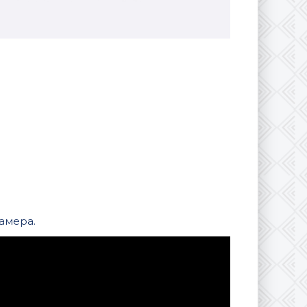
амера.