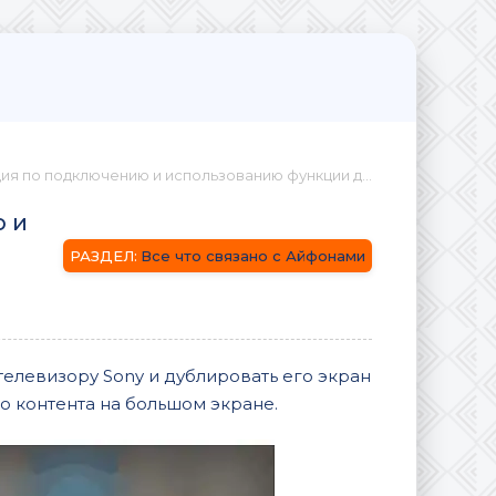
нию и использованию функции дублирования экрана iPhone на телевизоре Sony
 и
Все что связано с Айфонами
 телевизору Sony и дублировать его экран
о контента на большом экране.