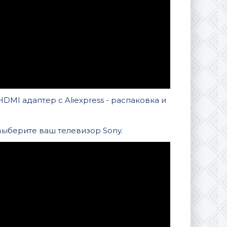
HDMI адаптер с Aliexpress - распаковка и
 выберите ваш телевизор Sony.