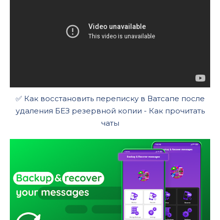
✅ Как восстановить переписку в Ватсапе после
удаления БЕЗ резервной копии - Как прочитать
чаты