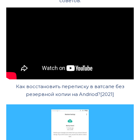
советов.
Как восстановить переписку в ватсапе без
резервной копии на Andriod?[2021]