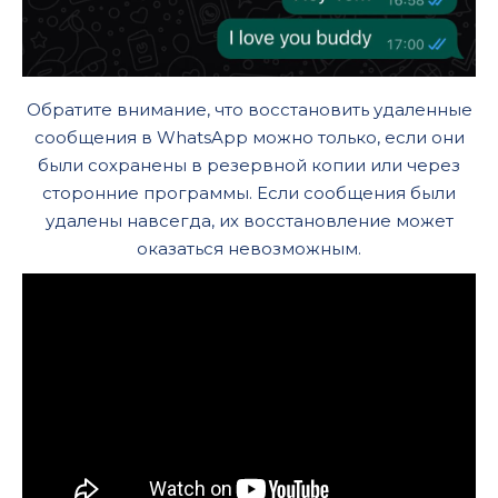
Обратите внимание, что восстановить удаленные
сообщения в WhatsApp можно только, если они
были сохранены в резервной копии или через
сторонние программы. Если сообщения были
удалены навсегда, их восстановление может
оказаться невозможным.