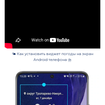
🌤 Как установить виджет погоды на экран
Android телефона ⛈