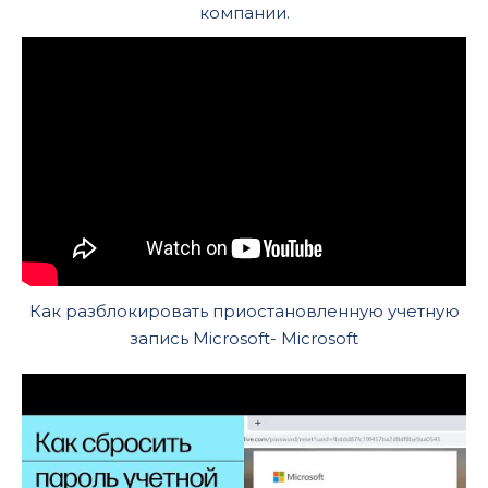
компании.
Как разблокировать приостановленную учетную
запись Microsoft- Microsoft