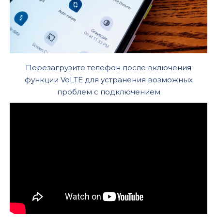
Перезагрузите телефон после включения
функции VoLTE для устранения возможных
проблем с подключением