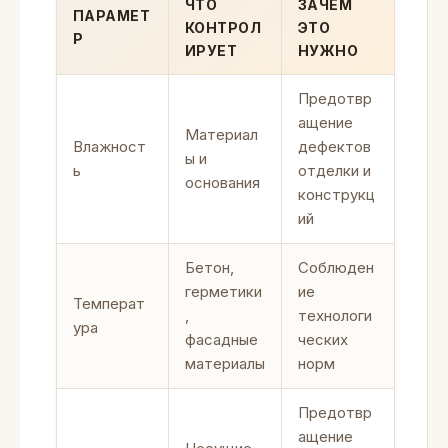
ЧТО
ЗАЧЕМ
ПАРАМЕТ
КОНТРОЛ
ЭТО
Р
ИРУЕТ
НУЖНО
Предотвр
ащение
Материал
Влажност
дефектов
ы и
ь
отделки и
основания
конструкц
ий
Бетон,
Соблюден
герметики
ие
Температ
,
технологи
ура
фасадные
ческих
материалы
норм
Предотвр
ащение