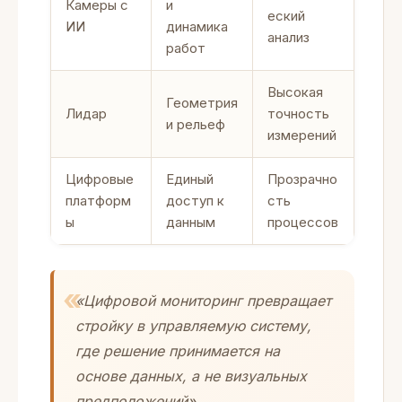
Камеры с
и
еский
ИИ
динамика
анализ
работ
Высокая
Геометрия
Лидар
точность
и рельеф
измерений
Цифровые
Единый
Прозрачно
платформ
доступ к
сть
ы
данным
процессов
«Цифровой мониторинг превращает
стройку в управляемую систему,
где решение принимается на
основе данных, а не визуальных
предположений».