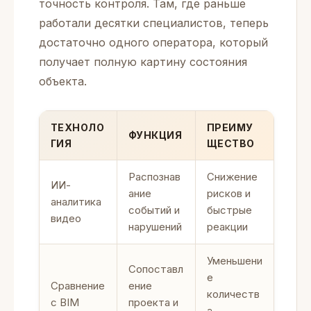
точность контроля. Там, где раньше
работали десятки специалистов, теперь
достаточно одного оператора, который
получает полную картину состояния
объекта.
ТЕХНОЛО
ПРЕИМУ
ФУНКЦИЯ
ГИЯ
ЩЕСТВО
Распознав
Снижение
ИИ-
ание
рисков и
аналитика
событий и
быстрые
видео
нарушений
реакции
Уменьшени
Сопоставл
е
Сравнение
ение
количеств
с BIM
проекта и
а