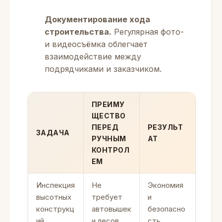
Документирование хода
строительства.
Регулярная фото-
и видеосъёмка облегчает
взаимодействие между
подрядчиками и заказчиком.
ПРЕИМУ
ЩЕСТВО
ПЕРЕД
РЕЗУЛЬТ
ЗАДАЧА
РУЧНЫМ
АТ
КОНТРОЛ
ЕМ
Инспекция
Не
Экономия
высотных
требует
и
конструкц
автовышек
безопасно
ий
и лесов
сть