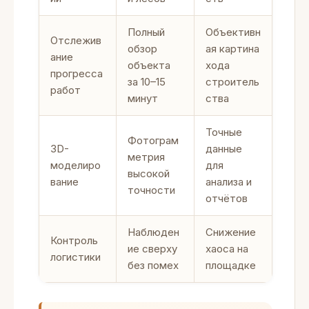
Полный
Объективн
Отслежив
обзор
ая картина
ание
объекта
хода
прогресса
за 10–15
строитель
работ
минут
ства
Точные
Фотограм
3D-
данные
метрия
моделиро
для
высокой
вание
анализа и
точности
отчётов
Наблюден
Снижение
Контроль
ие сверху
хаоса на
логистики
без помех
площадке