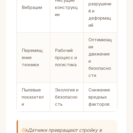
Несущие
разрушени
Вибрации
конструкц
й и
ии
деформац
ий
Оптимизац
ия
Перемещ
Рабочий
движения
ение
процесс и
и
техники
логистика
безопасно
сти
Пылевые
Экология и
Снижение
показател
безопасно
вредных
и
сть
факторов
«Датчики превращают стройку в