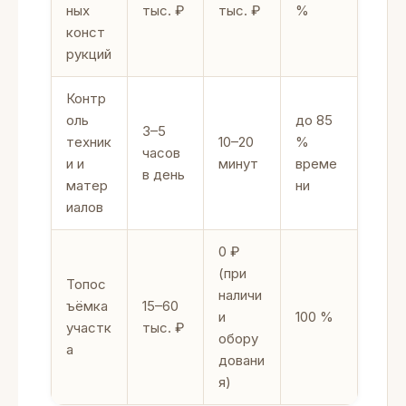
ных
тыс. ₽
тыс. ₽
%
конст
рукций
Контр
оль
до 85
3–5
техник
10–20
%
часов
и и
минут
време
в день
матер
ни
иалов
0 ₽
(при
Топос
наличи
ъёмка
15–60
и
100 %
участк
тыс. ₽
обору
а
довани
я)