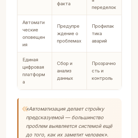
факта
переделок
Автомати
Предупре
Профилак
ческие
ждение о
тика
оповещен
проблемах
аварий
ия
Единая
Сбор и
Прозрачно
цифровая
анализ
сть и
платформ
данных
контроль
а
«Автоматизация делает стройку
предсказуемой — большинство
проблем выявляется системой ещё
до того, как их заметит человек».