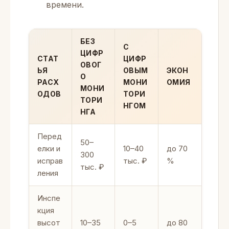
времени.
БЕЗ
С
ЦИФР
СТАТ
ЦИФР
ОВОГ
ЬЯ
ОВЫМ
ЭКОН
О
РАСХ
МОНИ
ОМИЯ
МОНИ
ОДОВ
ТОРИ
ТОРИ
НГОМ
НГА
Перед
50–
елки и
10–40
до 70
300
исправ
тыс. ₽
%
тыс. ₽
ления
Инспе
кция
высот
10–35
0–5
до 80