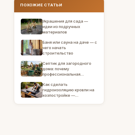
ПОХОЖИЕ СТАТЬИ
Украшения для сада —
идеи из подручных
материалов
Баня или сауна на даче — с
чего начать
строительство
Септик для загородного
дома: почему
профессиональная
установка Топас под ключ
Как сделать
выгоднее
гидроизоляцию кровли на
самостоятельного
хозпостройке —
монтажа
пошаговый разбор