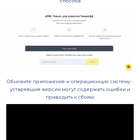
способа
Обновите приложение и операционную систему -
устаревшие версии могут содержать ошибки и
приводить к сбоям.