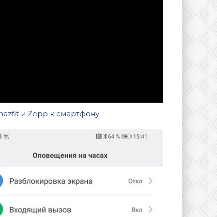
azfit и Zepp к смартфону