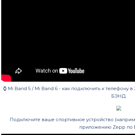
⌚ Mi Band 5 / Mi Band 6 - как подключить к телефону в
БЭНД.
Подключите ваше спортивное устройство (наприме
приложению Zepp по B