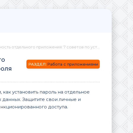
 отдельного приложения: 7 советов по установке пароля
го
Работа с приложениями
роля
м, как установить пароль на отдельное
 данных. Защитите свои личные и
нкционированного доступа.