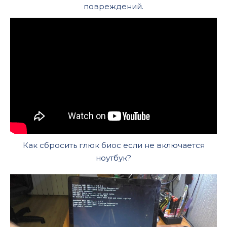
повреждений.
Как сбросить глюк биос если не включается
ноутбук?