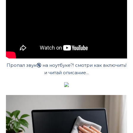
Пропал звук🔇 на ноутбуке?! смотри как включить!
и читай описание...