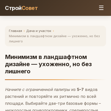
☰
Строй
Совет
Главная
›
Дача и участок
›
Минимизм в ландшафтном дизайне — ухоженно, но без
лишнего
Минимизм в ландшафтном
дизайне — ухоженно, но без
лишнего
Начните с ограниченной палитры
из
5–7
видов
растений и повторяйте их ритмично по всей
площади. Выбирайте две-три базовые формы –
низкорослые почвопокровники
,
среднерослые