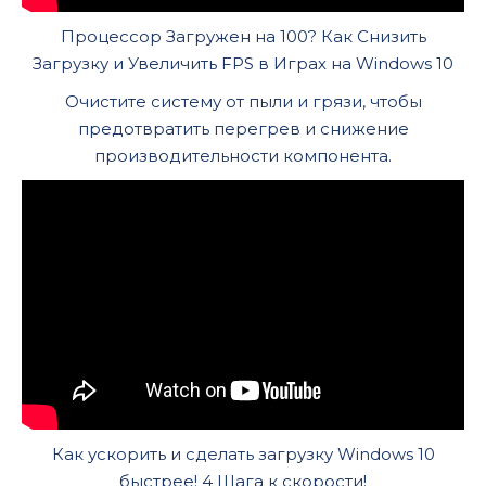
Процессор Загружен на 100? Как Снизить
Загрузку и Увеличить FPS в Играх на Windows 10
Очистите систему от пыли и грязи, чтобы
предотвратить перегрев и снижение
производительности компонента.
Как ускорить и сделать загрузку Windows 10
быстрее! 4 Шага к скорости!