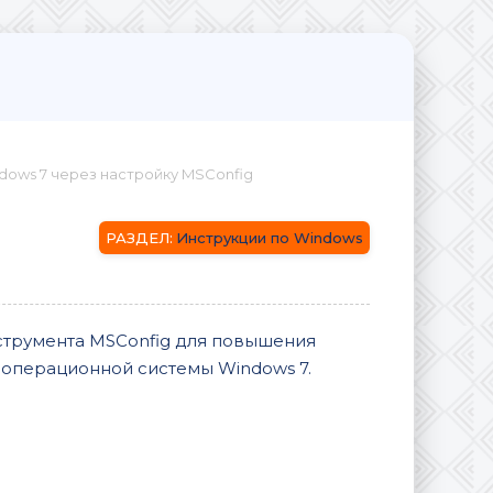
dows 7 через настройку MSConfig
Инструкции по Windows
струмента MSConfig для повышения
 операционной системы Windows 7.