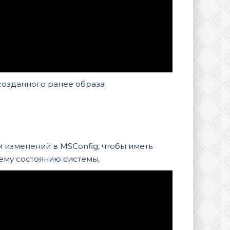
созданного ранее образа
 изменений в MSConfig, чтобы иметь
ему состоянию системы.