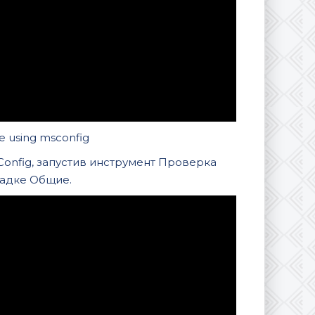
e using msconfig
onfig, запустив инструмент Проверка
ладке Общие.