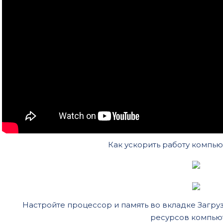
Как ускорить работу компью
Настройте процессор и память во вкладке Загру
ресурсов компью