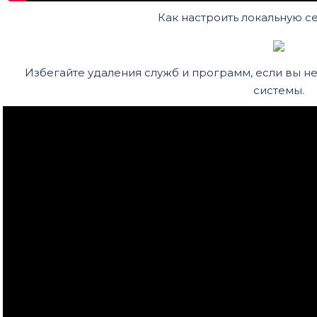
Как настроить локальную се
Избегайте удаления служб и программ, если вы не
системы.