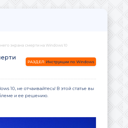
него экрана смерти на Windows 10
мерти
Инструкции по Windows
ws 10, не отчаивайтесь! В этой статье вы
блеме и ее решению.