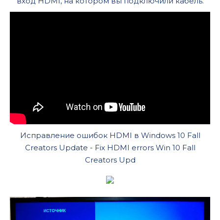
вход HDMI, на котором вы подключили кабель.
Исправление ошибок HDMI в Windows 10 Fall
Creators Update - Fix HDMI errors Win 10 Fall
Creators Upd