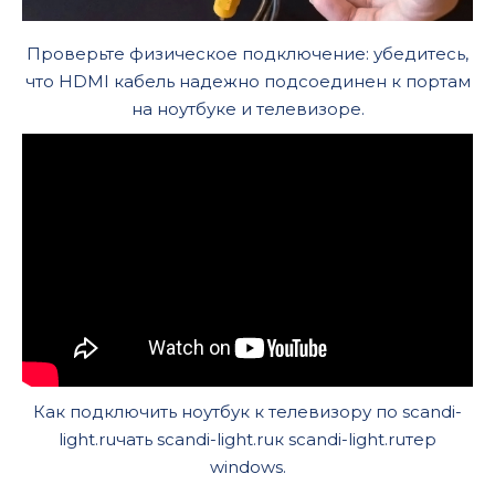
Проверьте физическое подключение: убедитесь,
что HDMI кабель надежно подсоединен к портам
на ноутбуке и телевизоре.
Как подключить ноутбук к телевизору по scandi-
light.ruчать scandi-light.ruк scandi-light.ruтер
windows.