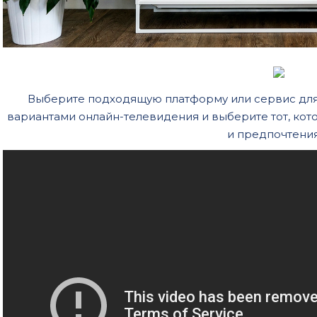
Выберите подходящую платформу или сервис для
вариантами онлайн-телевидения и выберите тот, кот
и предпочтени