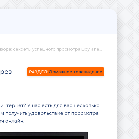
екреты успешного просмотра шоу и передач через интернет
ерез
Домашнее телевидение
нтернет? У нас есть для вас несколько
ам получить удовольствие от просмотра
ч онлайн.