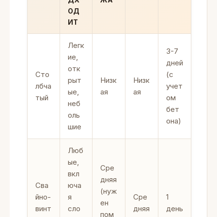
ОД
ИТ
Легк
3-7
ие,
дней
отк
Сто
(с
рыт
Низк
Низк
лбча
учет
ые,
ая
ая
тый
ом
неб
бет
оль
она)
шие
Люб
ые,
Сре
вкл
дняя
Сва
юча
(нуж
йно-
я
Сре
1
ен
винт
сло
дняя
день
пом