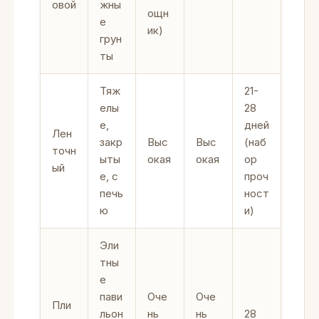
овой
жны
ощн
е
ик)
грун
ты
Тяж
21-
елы
28
е,
дней
Лен
закр
Выс
Выс
(наб
точн
ыты
окая
окая
ор
ый
е, с
проч
печь
ност
ю
и)
Эли
тны
е
пави
Оче
Оче
Пли
льон
нь
нь
28