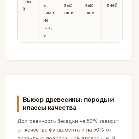
тны
ы,
выс
выс
дней
й
зимн
окая
окая
ие
сад
ы
Выбор древесины: породы и
классы качества
Долговечность беседки на 50% зависит
от качества фундамента и на 50% от
правильно подобранной древесины. В