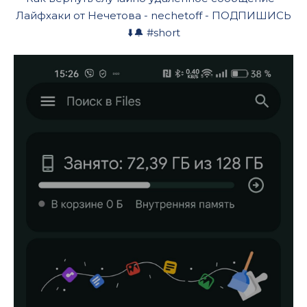
Лайфхаки от Нечетова - nechetoff - ПОДПИШИСЬ
⬇️🔔 #short