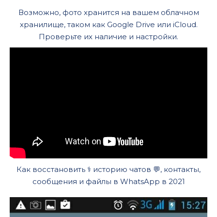
Возможно, фото хранится на вашем облачном
хранилище, таком как Google Drive или iCloud.
Проверьте их наличие и настройки.
Как восстановить ⚕️ историю чатов 💬, контакты,
сообщения и файлы в WhatsApp в 2021