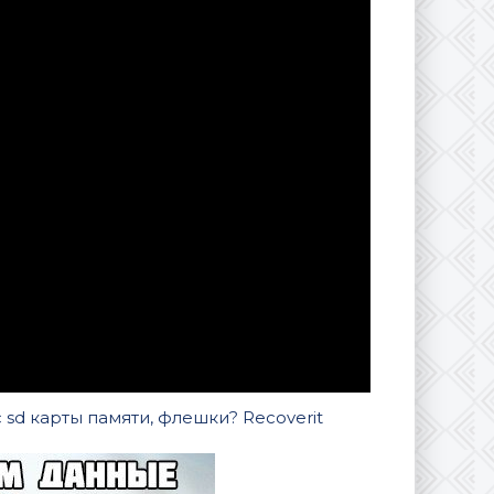
sd карты памяти, флешки? Recoverit