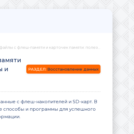
 флеш-памяти и карточек памяти: полезные программы и методы
памяти
ы и
Восстановление данных
анные с флеш-накопителей и SD-карт. В
е способы и программы для успешного
ормации.